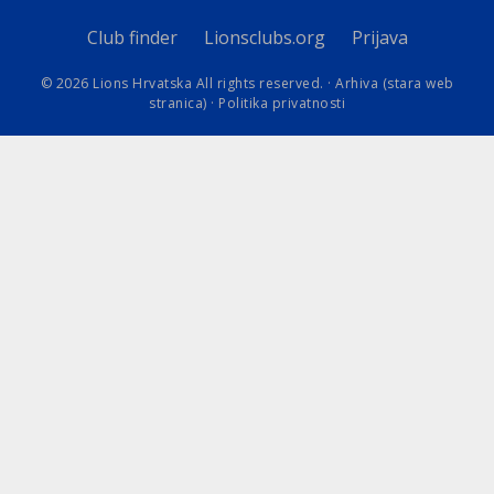
Club finder
Lionsclubs.org
Prijava
© 2026 Lions Hrvatska All rights reserved. ·
Arhiva (stara web
stranica)
·
Politika privatnosti