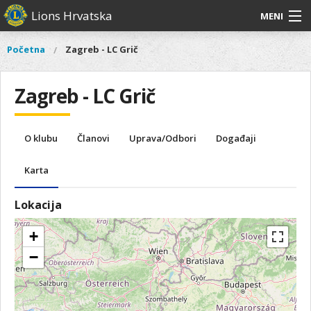
Skoči
Lions Hrvatska
MENI
na
glavni
O
O nama
Glavni
Početna
Zagreb - LC Grič
Vi
sadržaj
izbornik
nama
ste
Lions Distrikt 126
Lions
ovdje
Zagreb - LC Grič
Distrikt
Naši projekti
126
Naši
Aktivnosti
O klubu
Članovi
Uprava/Odbori
Događaji
projekti
Aktivnosti
Karta
Lokacija
+
−