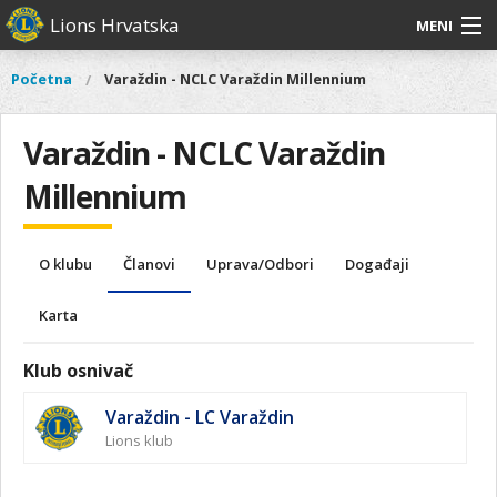
Skoči
Lions Hrvatska
MENI
na
glavni
O
O nama
Glavni
Početna
Varaždin - NCLC Varaždin Millennium
Vi
sadržaj
izbornik
nama
ste
Lions Distrikt 126
Lions
ovdje
Varaždin - NCLC Varaždin
Distrikt
Naši projekti
126
Millennium
Naši
Aktivnosti
projekti
O klubu
Članovi
Uprava/Odbori
Događaji
Aktivnosti
Karta
Klub osnivač
Varaždin - LC Varaždin
Lions klub