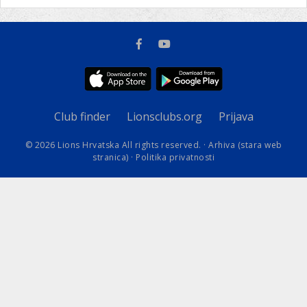
Club finder
Lionsclubs.org
Prijava
© 2026 Lions Hrvatska All rights reserved. ·
Arhiva (stara web
stranica)
·
Politika privatnosti