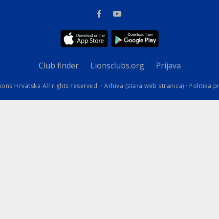
kovodstvo Leo Distrikta
daci o LEO D-126 i kontakt
Club finder
Lionsclubs.org
Prijava
ions Hrvatska All rights reserved. ·
Arhiva (stara web stranica)
·
Politika p