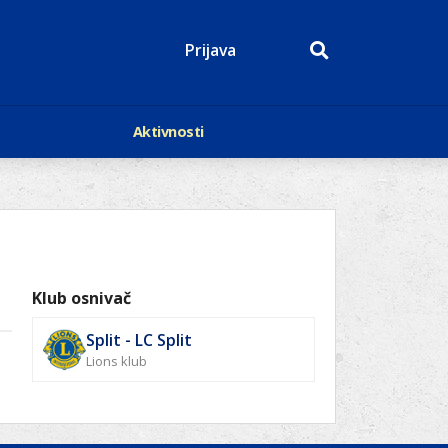
Prijava
Aktivnosti
Događaji
p
Kalendar
Mediji o nama
roge
Lions Magazin
Klub osnivač
Split - LC Split
Lions klub