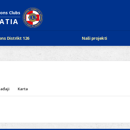
ions Clubs
OATIA
ons Distrikt 126
Naši projekti
vijest Lionsa
LCIF
ons i Leo klubovi
Razmjena mladeži i kam
Karta klubova
Poster mira
Gdje se sastaju
Regata jedrima protiv d
Foto natječaj
tualna Lions godina
Lions QUEST
Aktualno rukovodstvo D-126
ađaji
Karta
Lions vinograd dobrote
Kabinet
Projekti klubova
Ustroj
New Voices
Podaci o D-126 i kontakt
verneri 126