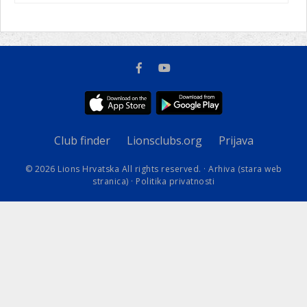
Club finder
Lionsclubs.org
Prijava
© 2026 Lions Hrvatska All rights reserved. ·
Arhiva (stara web
stranica)
·
Politika privatnosti