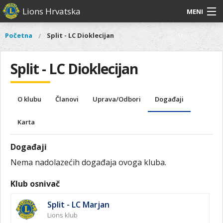
Skoči
Lions Hrvatska
MENI
na
glavni
O
O nama
Glavni
Početna
Split - LC Dioklecijan
Vi
sadržaj
izbornik
nama
ste
Lions Distrikt 126
Lions
ovdje
Split - LC Dioklecijan
Distrikt
Naši projekti
126
Naši
Aktivnosti
O klubu
Članovi
Uprava/Odbori
Događaji
projekti
Aktivnosti
Karta
Događaji
Nema nadolazećih događaja ovoga kluba.
Klub osnivač
Split - LC Marjan
Lions klub