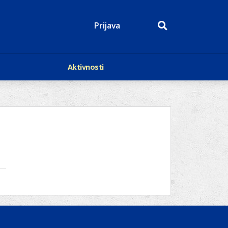
Prijava
Aktivnosti
Događaji
p
Kalendar
Mediji o nama
roge
Lions Magazin