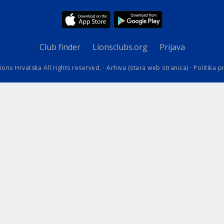
kovodstvo Leo Distrikta
daci o LEO D-126 i kontakt
Club finder
Lionsclubs.org
Prijava
ions Hrvatska All rights reserved. ·
Arhiva (stara web stranica)
·
Politika p