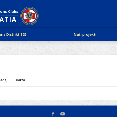
ions Clubs
OATIA
ons Distrikt 126
Naši projekti
vijest Lionsa
LCIF
ons i Leo klubovi
Razmjena mladeži i kam
Karta klubova
Poster mira
Gdje se sastaju
Regata jedrima protiv d
Foto natječaj
tualna Lions godina
Lions QUEST
Aktualno rukovodstvo D-126
ađaji
Karta
Lions vinograd dobrote
Kabinet
Projekti klubova
Ustroj
New Voices
Podaci o D-126 i kontakt
verneri 126