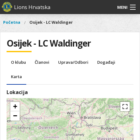
Skoči
Lions Hrvatska
MENI
na
glavni
O
O nama
Glavni
Početna
Osijek - LC Waldinger
Vi
sadržaj
izbornik
nama
ste
Lions Distrikt 126
Lions
ovdje
Osijek - LC Waldinger
Distrikt
Naši projekti
126
Naši
Aktivnosti
O klubu
Članovi
Uprava/Odbori
Događaji
projekti
Aktivnosti
Karta
Lokacija
+
−