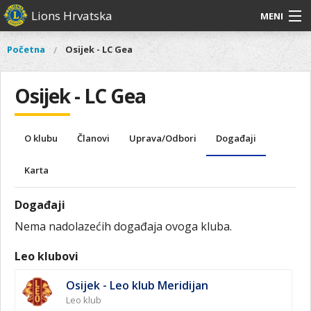
Skoči
Lions Hrvatska
MENI
na
glavni
O
O nama
Glavni
Početna
Osijek - LC Gea
Vi
sadržaj
izbornik
nama
ste
Lions Distrikt 126
Lions
ovdje
Osijek - LC Gea
Distrikt
Naši projekti
126
Naši
Aktivnosti
O klubu
Članovi
Uprava/Odbori
Događaji
projekti
Aktivnosti
Karta
Događaji
Nema nadolazećih događaja ovoga kluba.
Leo klubovi
Osijek - Leo klub Meridijan
Leo klub