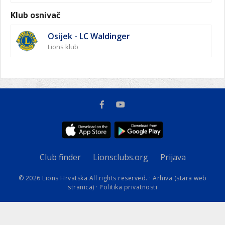
Klub osnivač
Osijek - LC Waldinger
Lions klub
Club finder
Lionsclubs.org
Prijava
© 2026 Lions Hrvatska All rights reserved. ·
Arhiva (stara web
stranica)
·
Politika privatnosti