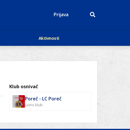
Prijava
Aktivnosti
Događaji
p
Kalendar
Mediji o nama
roge
Lions Magazin
Klub osnivač
Poreč - LC Poreč
Lions klub