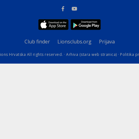
kovodstvo Leo Distrikta
daci o LEO D-126 i kontakt
Club finder
Lionsclubs.org
Prijava
ions Hrvatska All rights reserved. ·
Arhiva (stara web stranica)
·
Politika p