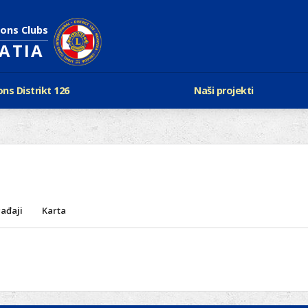
ions Clubs
OATIA
ons Distrikt 126
Naši projekti
vijest Lionsa
LCIF
ons i Leo klubovi
Razmjena mladeži i kam
Karta klubova
Poster mira
Gdje se sastaju
Regata jedrima protiv d
Foto natječaj
tualna Lions godina
Lions QUEST
Aktualno rukovodstvo D-126
ađaji
Karta
Lions vinograd dobrote
Kabinet
Projekti klubova
Ustroj
New Voices
Podaci o D-126 i kontakt
verneri 126