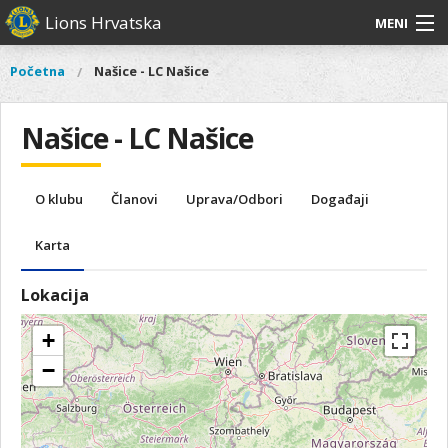
Skoči
Lions Hrvatska
MENI
na
glavni
O
O nama
Glavni
Početna
Našice - LC Našice
Vi
sadržaj
izbornik
nama
ste
Lions Distrikt 126
Lions
ovdje
Našice - LC Našice
Distrikt
Naši projekti
126
Naši
Aktivnosti
O klubu
Članovi
Uprava/Odbori
Događaji
projekti
Aktivnosti
Karta
Lokacija
+
−