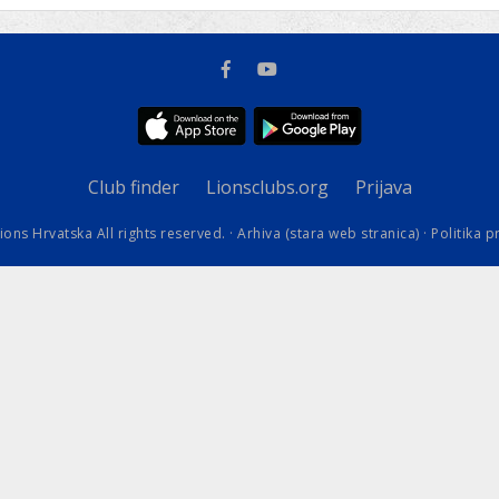
kovodstvo Leo Distrikta
daci o LEO D-126 i kontakt
Club finder
Lionsclubs.org
Prijava
ions Hrvatska All rights reserved. ·
Arhiva (stara web stranica)
·
Politika p