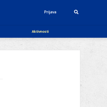
Prijava
Aktivnosti
Događaji
p
Kalendar
Mediji o nama
roge
Lions Magazin