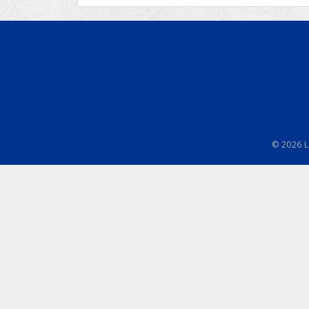
Ru
Lions International
Po
Club finder
© 2026 L