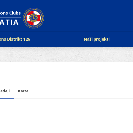
ions Clubs
OATIA
ons Distrikt 126
Naši projekti
vijest Lionsa
LCIF
ons i Leo klubovi
Razmjena mladeži i kam
Karta klubova
Poster mira
Gdje se sastaju
Regata jedrima protiv d
Foto natječaj
tualna Lions godina
Lions QUEST
Aktualno rukovodstvo D-126
ađaji
Karta
Lions vinograd dobrote
Kabinet
Projekti klubova
Ustroj
New Voices
Podaci o D-126 i kontakt
verneri 126