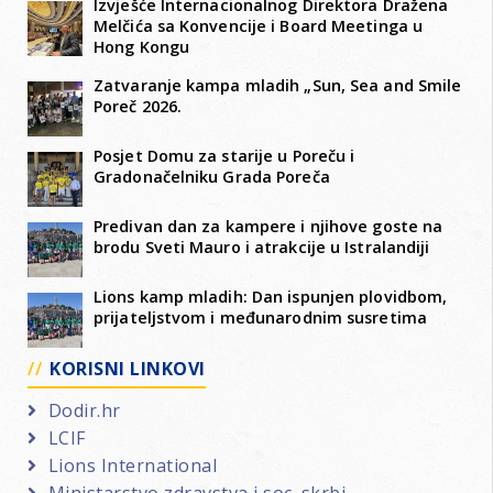
Izvješće Internacionalnog Direktora Dražena
Melčića sa Konvencije i Board Meetinga u
Hong Kongu
Zatvaranje kampa mladih „Sun, Sea and Smile
Poreč 2026.
Posjet Domu za starije u Poreču i
Gradonačelniku Grada Poreča
Predivan dan za kampere i njihove goste na
brodu Sveti Mauro i atrakcije u Istralandiji
Lions kamp mladih: Dan ispunjen plovidbom,
prijateljstvom i međunarodnim susretima
KORISNI LINKOVI
Dodir.hr
LCIF
Lions International
Ministarstvo zdravstva i soc. skrbi