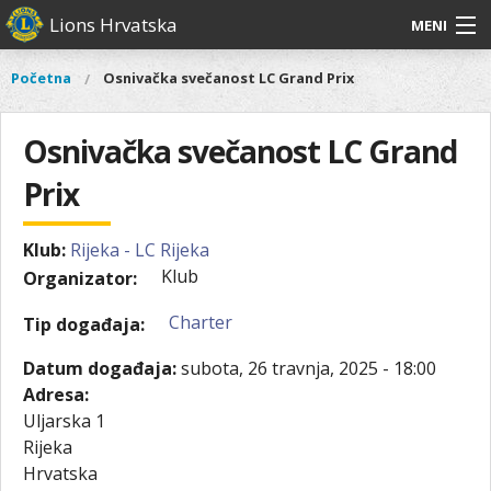
Skoči
Lions Hrvatska
MENI
na
glavni
O
O nama
Glavni
Početna
Osnivačka svečanost LC Grand Prix
Vi
sadržaj
izbornik
nama
ste
Lions Distrikt 126
Lions
ovdje
Osnivačka svečanost LC Grand
Distrikt
Naši projekti
126
Prix
Naši
Aktivnosti
projekti
Klub:
Rijeka - LC Rijeka
Aktivnosti
Klub
Organizator:
Charter
Tip događaja:
Datum događaja:
subota, 26 travnja, 2025 - 18:00
Adresa:
Uljarska 1
Rijeka
Hrvatska