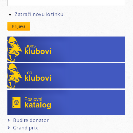
Zatraži novu lozinku
Prijava
Lions klubovi
Leo klubovi
Poslovni katalog
Budite donator
Grand prix