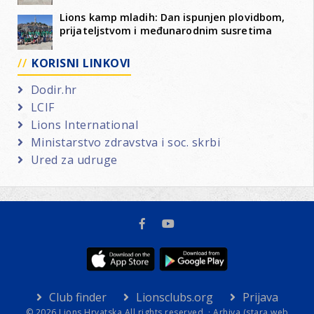
Lions kamp mladih: Dan ispunjen plovidbom,
prijateljstvom i međunarodnim susretima
KORISNI LINKOVI
Dodir.hr
LCIF
Lions International
Ministarstvo zdravstva i soc. skrbi
Ured za udruge
Club finder
Lionsclubs.org
Prijava
© 2026 Lions Hrvatska All rights reserved. ·
Arhiva (stara web