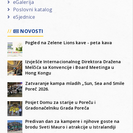
eGalerija
Poslovni katalog
eSjednice
NOVOSTI
Pogled na Zelene Lions kave - peta kava
Izvješće Internacionalnog Direktora Dražena
Melčića sa Konvencije i Board Meetinga u
Hong Kongu
Zatvaranje kampa mladih „Sun, Sea and Smile
Poreč 2026.
Posjet Domu za starije u Poreču i
Gradonačelniku Grada Poreča
Predivan dan za kampere i njihove goste na
brodu Sveti Mauro i atrakcije u Istralandiji